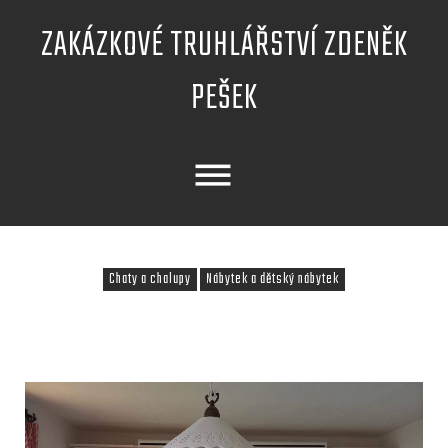
Skip
ZAKÁZKOVÉ TRUHLÁŘSTVÍ ZDENĚK
to
content
PEŠEK
Chaty a chalupy
Nábytek a dětský nábytek
KNIHOVNA MASIV