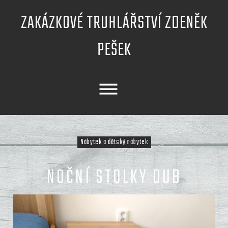
Skip
ZAKÁZKOVÉ TRUHLÁŘSTVÍ ZDENĚK
to
content
PEŠEK
Nábytek a dětský nábytek
NOČNÍ STOLKY DUB