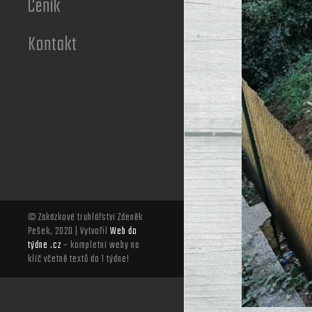
Ceník
Kontakt
© Zakázkové truhlářství Zdeněk
Pešek, 2020 | Vytvořil
Web do
týdne .cz
– kompletní weby na
klíč včetně textů do 1 týdne!