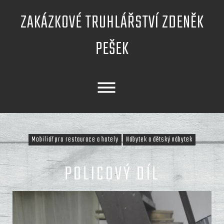
Skip
ZAKÁZKOVÉ TRUHLÁŘSTVÍ ZDENĚK
to
content
PEŠEK
Mobiliář pro restaurace a hotely
Nábytek a dětský nábytek
POLICOVÝ DÍL