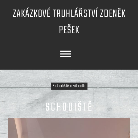
Skip
ZAKÁZKOVÉ TRUHLÁŘSTVÍ ZDENĚK
to
content
PEŠEK
Schodiště a zábradlí
SCHODIŠTĚ